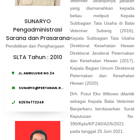
Veteriner. Selanjutnya jabatan
yang diamanahkan kepada
beliau meliputi Kepala
SUNARYO
Subbagian Tata Usaha di Balai
Pengadministrasi
Veteriner Subang (2016),
Sarana dan Prasarana
Kepala Subbagian Tata Usaha
Direktorat Kesehatan Hewan
Pendidikan dan Penghargaan
Direktorat Jenderal Peternakan
SLTA Tahun : 2010
dan Kesehatan Hewan (2017),
Kepala Bagian Umum Direktorat
JL. AMBULUNG NO.24
Peternakan dan Kesehatan
Hewan (2020).
SUNARYO@PERTANIAN.GO.ID
Drh. Putut Eko Wibowo dilantik
sebagai Kepala Balai Veteriner
625114772249
Banjarbaru berdasarkan Surat
Keputusan No.
390/Kpts/KP.240/A2/6/2021
pada tanggal 25 Juni 2021.