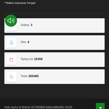
**Waktu Indonesia Tengah
Online
3
Hits
4
Tahun ini
10359
Total
265485
Hak cipta © BALAI VETERINER BANJARBARU 2026.