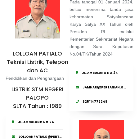
Pada tanggal 01 Januari 2024,
beliau menerima tanda jasa
kehormatan Satyalancana
Karya Satya XX Tahun oleh
Presiden RI melalui
Kementerian Sekretariat Negara
dengan Surat Keputusan
LOLLOAN PATIALO
No.04/TK/Tahun 2024
Teknisi Listrik, Telepon
dan AC
JL. AMBULUNG NO.24
Pendidikan dan Penghargaan
JAMHARI@PERTANIAN.GO.ID
LISTRIK STM NEGERI
PALOPO
625114772249
SLTA Tahun : 1989
JL. AMBULUNG NO.24
LOLLOANPATIALO@PERTANIAN.GO.ID