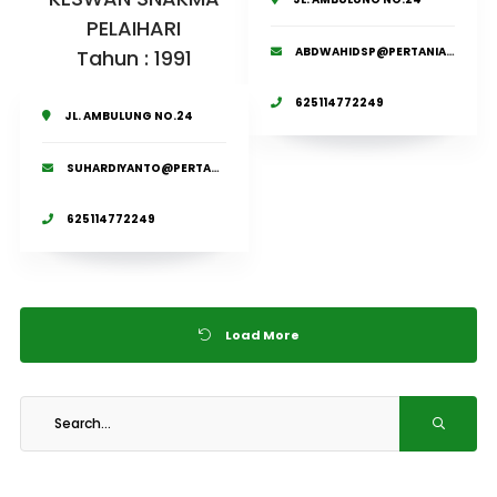
PELAIHARI
ABDWAHIDSP@PERTANIAN.GO.ID
Tahun : 1991
625114772249
JL. AMBULUNG NO.24
SUHARDIYANTO@PERTANIAN.GO.ID
625114772249
Load More