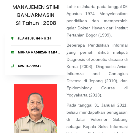
MANAJEMEN STIMI
Lahir di Jakarta pada tanggal 06
BANJARMASIN
Agustus 1974. Menyelesaikan
pendidikan dan memperoleh
S1 Tahun : 2008
gelar Dokter Hewan dari Institut
Pertanian Bogor (1999).
JL. AMBULUNG NO.24
Beberapa Pendidikan informal
yang pernah diikuti meliputi
MUHAMMADRIZANISE@PERTANIAN.GO.ID
Diagnosis of zoonotic disease di
625114772249
Korea (2008), Diagnostic Avian
Influenza and Contagius
Disease di Jepang (2010), dan
Epidemiology Course di
Yogyakarta (2013).
Pada tanggal 31 Januari 2011,
beliau mendapatkan penugasan
di Balai Veteriner Subang
sebagai Kepala Seksi Informasi