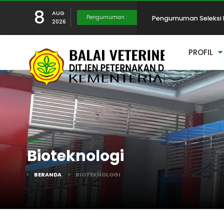
8
AUG
Pengumuman :
Pengumuman Seleksi 
2026
PROFIL
Pelaksanaan Seleksi 
Penutupan Sementara 
Peringatan Puncak Ha
Bioteknologi
BERANDA
BIOTEKNOLOGI