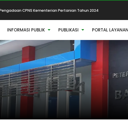
Pengadaan CPNS Kementerian Pertanian Tahun 2024
INFORMASI PUBLIK
PUBLIKASI
PORTAL LAYANA
Kompetensi Teknis PPPK 2023
Akses Aplikasi Pendaftaran Pupuk dan Pendaftaran Pestisida
ri Rabies Sedunia & Bulan Bakti Peternakan dan Kesehatan Hewan 2