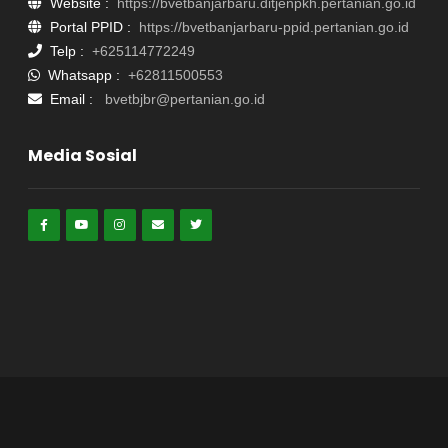
Website :
https://bvetbanjarbaru.ditjenpkh.pertanian.go.id
Portal PPID :
https://bvetbanjarbaru-ppid.pertanian.go.id
Telp :
+625114772249
Whatsapp :
+62811500553
Email :
bvetbjbr@pertanian.go.id
Media Sosial