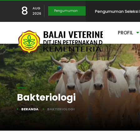
8
AUG
Pengumuman :
Pengumuman Seleksi 
2026
PROFIL
Pelaksanaan Seleksi 
Penutupan Sementara 
Peringatan Puncak Ha
Bakteriologi
BERANDA
BAKTERIOLOGI