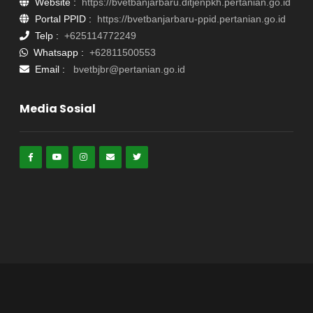
Website :
https://bvetbanjarbaru.ditjenpkh.pertanian.go.id
Portal PPID :
https://bvetbanjarbaru-ppid.pertanian.go.id
Telp :
+625114772249
Whatsapp :
+62811500553
Email :
bvetbjbr@pertanian.go.id
Media Sosial