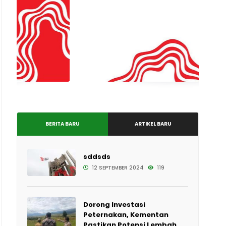
BERITA BARU
ARTIKEL BARU
sddsds
12 SEPTEMBER 2024
119
Dorong Investasi
Peternakan, Kementan
Pastikan Potensi Lembah