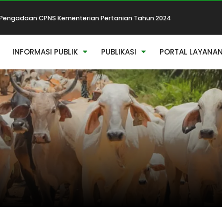
Pengadaan CPNS Kementerian Pertanian Tahun 2024
INFORMASI PUBLIK
PUBLIKASI
PORTAL LAYANA
Kompetensi Teknis PPPK 2023
Akses Aplikasi Pendaftaran Pupuk dan Pendaftaran Pestisida
ri Rabies Sedunia & Bulan Bakti Peternakan dan Kesehatan Hewan 2