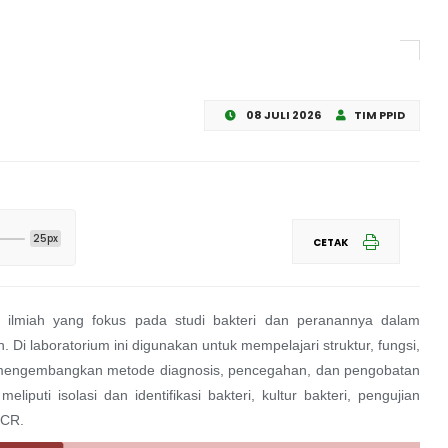
08 JULI 2026
TIM PPID
25px
CETAK
tas ilmiah yang fokus pada studi bakteri dan peranannya dalam
Di laboratorium ini digunakan untuk mempelajari struktur, fungsi,
uk mengembangkan metode diagnosis, pencegahan, dan pengobatan
eliputi isolasi dan identifikasi bakteri, kultur bakteri, pengujian
PCR.