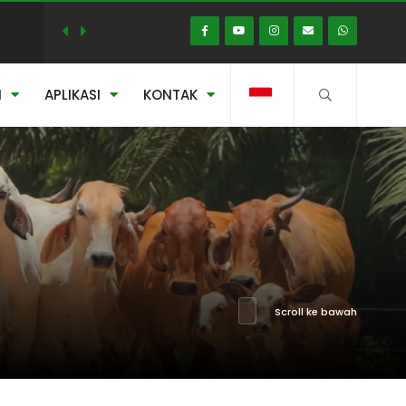
N
APLIKASI
KONTAK
023
Scroll ke bawah