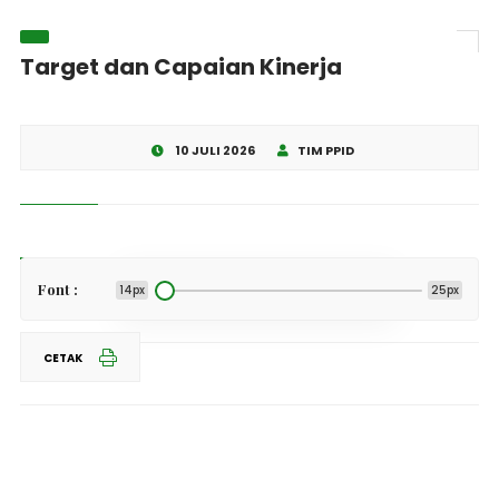
Target dan Capaian Kinerja
10 JULI 2026
TIM PPID
Share This
Font :
14px
25px
CETAK