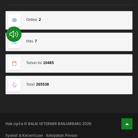
Online
2
Hits
7
Tahun ini
10465
Total
265538
Hak cipta © BALAI VETERINER BANJARBARU 2026.
Syarat & Ketentuan
Kebijakan Privasi