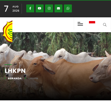
7
AUG
2026
LHKPN
BERANDA
LHKPN