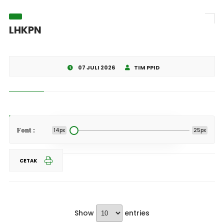
LHKPN
07 JULI 2026
TIM PPID
Share This
Font :
14px
25px
CETAK
Show
entries