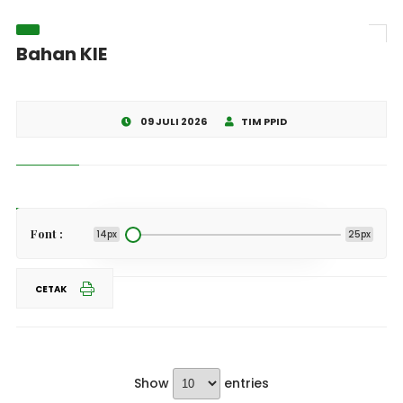
Bahan KIE
09 JULI 2026
TIM PPID
Share This
Font :
14px
25px
CETAK
Show
entries