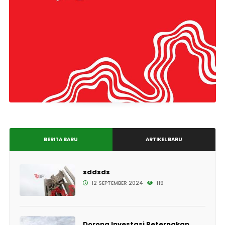
BERITA BARU
ARTIKEL BARU
sddsds
12 SEPTEMBER 2024
119
Dorong Investasi Peternakan,