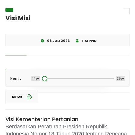
Visi Misi
08 JULI 2026
TIM PPID
Share This
Font :
14px
25px
CETAK
Visi Kementerian Pertanian
Berdasarkan Peraturan Presiden Republik
Indonesia Nomor 18 Tahun 2020 tentang Rencana